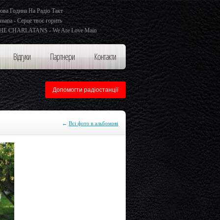
ова Година На Радіо Такт
mana - Серце твоє горить
HE CHARLATANS - We Are Love Main
Відгуки
Партнери
Контакти
Допомогти радіостанції
←
Всі фото в альбомові