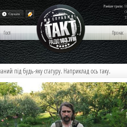
Раніше грали:
Н
O
Romax - Батько наш Бандера
Слухати
T
Гості
Про нас
аний під будь-яку статуру. Наприклад ось таку.