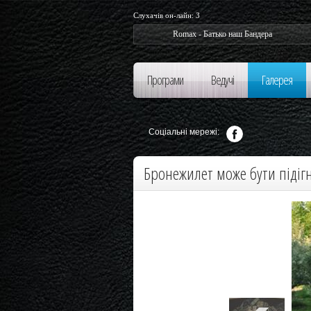
Слухачів он-лайн:
3
Romax - Батько наш Бандера
Програми
Ведучі
Галерея
Соціальні мережі:
Бронежилет може бути підігн