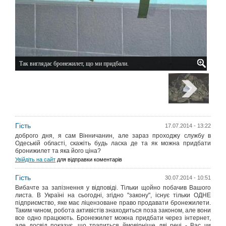
Так виглядає бронежилет, що ми придбали.
Гість
17.07.2014 - 13:22
доброго дня, я сам Вінничанин, але зараз проходжу службу в
Одеській області, скажіть будь ласка де та як можна придбати
бронижилет та яка його ціна?
Увійдіть на сайт
для відправки коментарів
Гість
30.07.2014 - 10:51
Вибачте за запізнення у відповіді. Тільки щойно побачив Вашого
листа. В Україні на сьогодні, згідно "закону", існує тільки ОДНЕ
підприємство, яке має ліцензоване право продавати бронежилети.
Таким чином, робота активістів знаходиться поза законом, але вони
все одно працюють. Бронежилет можна придбати через інтернет,
але досвід показує, що трапиться ймовірніше дві речі - Вас чи