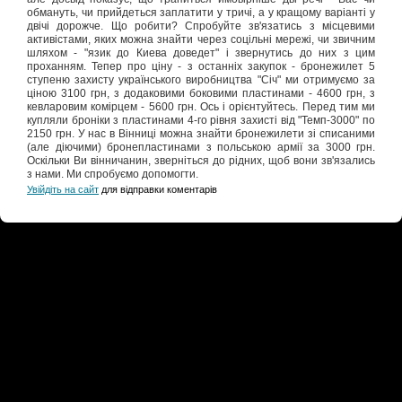
обмануть, чи прийдеться заплатити у тричі, а у кращому варіанті у
двічі дорожче. Що робити? Спробуйте зв'язатись з місцевими
активістами, яких можна знайти через соцільні мережі, чи звичним
шляхом - "язик до Киева доведет" і звернутись до них з цим
проханням. Тепер про ціну - з останніх закупок - бронежилет 5
ступеню захисту українського виробництва "Січ" ми отримуємо за
ціною 3100 грн, з додаковими боковими пластинами - 4600 грн, з
кевларовим комірцем - 5600 грн. Ось і орієнтуйтесь. Перед тим ми
купляли броніки з пластинами 4-го рівня захисті від "Темп-3000" по
2150 грн. У нас в Вінниці можна знайти бронежилети зі списаними
(але діючими) бронепластинами з польською армії за 3000 грн.
Оскільки Ви вінничанин, зверніться до рідних, щоб вони зв'язались
з нами. Ми спробуємо допомогти.
Увійдіть на сайт
для відправки коментарів