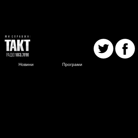
Новини
Програми
Ведучі
Галерея
Гості
Відгуки
Реклама
Структура власності
Допомогти
радіостанції
Cлужба підтримки — E-mail:
taktfm@gmail.com