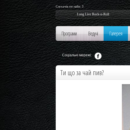
Слухачів он-лайн:
3
Long Live Rock-n-Roll
Програми
Ведучі
Галерея
Соціальні мережі:
Ти що за чай пив?