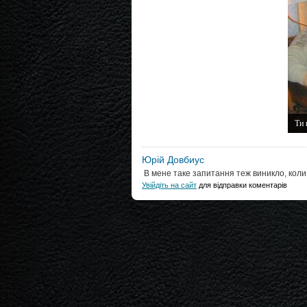
Ти 
Юрій Довбиус
В мене таке запитання теж виникло, коли п
Увійдіть на сайт
для відправки коментарів