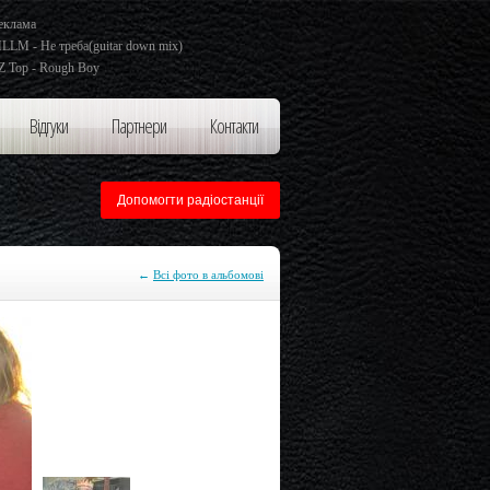
еклама
LLM - Не треба(guitar down mix)
Z Top - Rough Boy
Відгуки
Партнери
Контакти
Допомогти радіостанції
←
Всі фото в альбомові