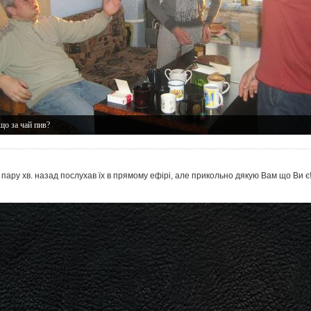
що за чай пив?
ару хв. назад послухав їх в прямому ефірі, але прикольно дякую Вам що Ви є!!