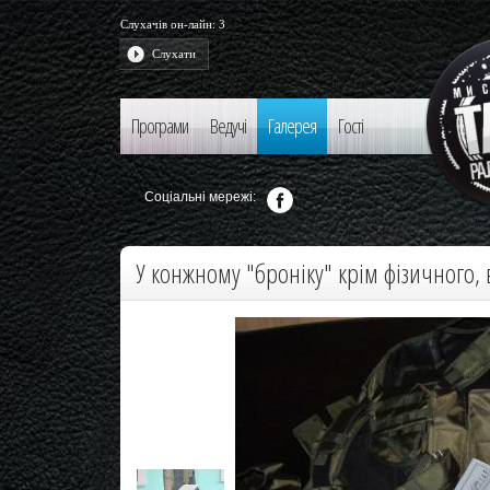
Слухачів он-лайн:
3
Слухати
Програми
Ведучі
Галерея
Гості
Соціальні мережі:
У конжному "броніку" крім фізичного,