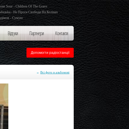
tone Sour - Children Of The Grave
ebraska - Не Проси Свободи На Колінах
удімов - Сумую
Відгуки
Партнери
Контакти
Допомогти радіостанції
←
Всі фото в альбомові