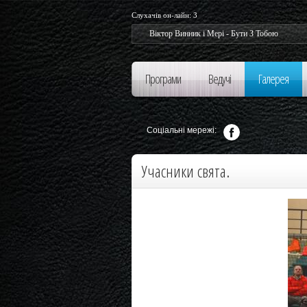
Слухачів он-лайн:
3
Віктор Винник і Мері - Бути З Тобою
Вікт
Програми
Ведучі
Галерея
Соціальні мережі:
Учасники свята.