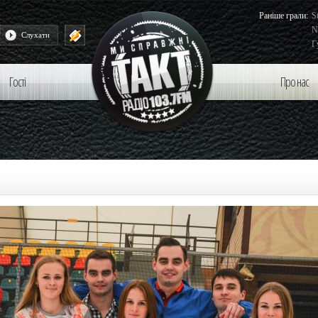
Раніше грали:
S
N
ор Винник і Мері - Бути З Тобою
Слухати
Г
Гості
Про нас