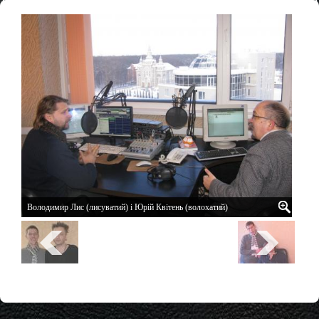
(волохатий)
Володимир Лис (лисуватий) і Юрій Квітень (волохатий)