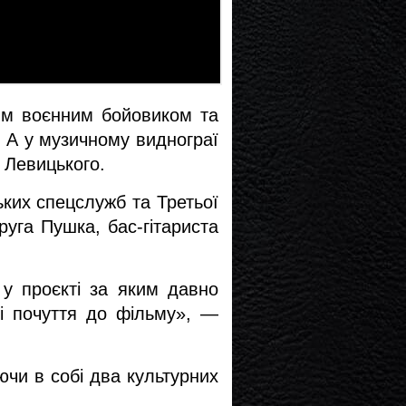
им воєнним бойовиком та 
 А у музичному виднограї 
 Левицького. 
ких спецслужб та Третьої 
уга Пушка, бас-гітариста 
у проєкті за яким давно 
і почуття до фільму», — 
чи в собі два культурних 