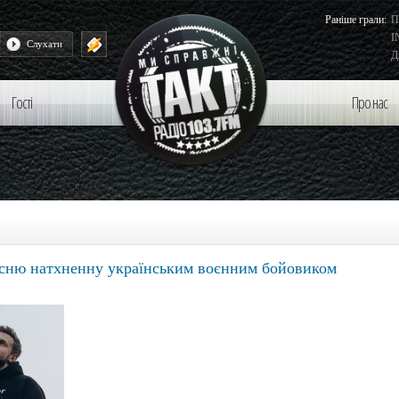
Раніше грали:
П
I
ivmistah - Від Неба Ключі
Слухати
Д
Гості
Про нас
існю натхненну українським воєнним бойовиком