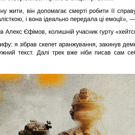
у жити, він допомагає смерті робити її справ
лісткою, і вона ідеально передала ці емоції», —
ав Алекс Єфімов, колишній учасник гурту «хейтсп
ифу: я зібрав скелет аранжування, закинув демк
ужний текст. Далі трек вже ніби писав сам се