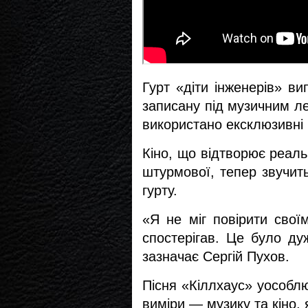
Гурт «діти інженерів» в
записану під музичним ле
використано ексклюзивні
Кіно, що відтворює реаль
штурмової, тепер звучить
гурту.
«Я не міг повірити свої
спостерігав. Це було ду
зазначає Сергій Пухов.
Пісня «Кіллхаус» уособлю
виміри — музику та кіно, 