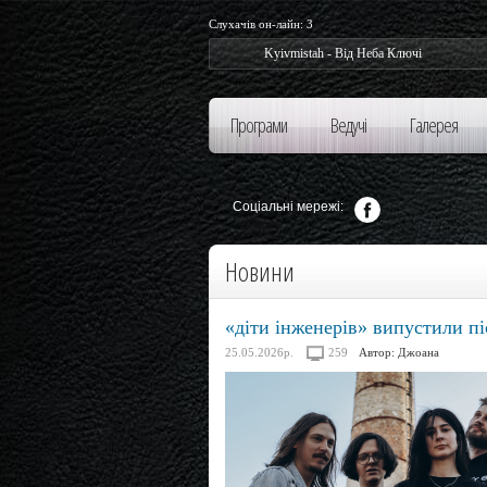
Слухачів он-лайн:
3
Kyivmistah - Від Неба Ключі
Ky
Програми
Ведучі
Галерея
Соціальні мережі:
Новини
«діти інженерів» випустили п
25.05.2026р.
259
Автор:
Джоана