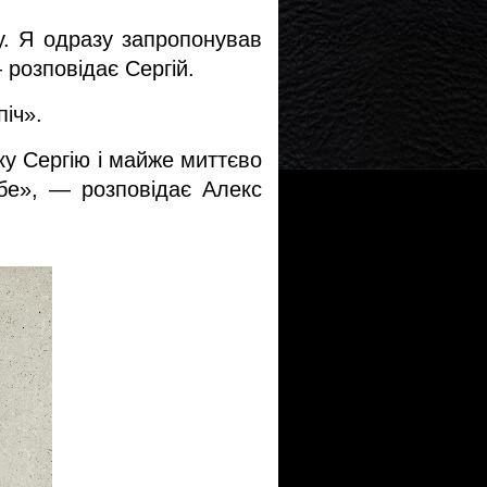
у. Я одразу запропонував 
 розповідає Сергій.
іч». 
у Сергію і майже миттєво 
бе», — розповідає Алекс 