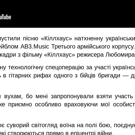
ипустили пісню «Кіллхаус» натхненну українськ
йблом AB3.Music Третього армійського корпусу.
 кадри з фільму «Кіллхаус» режисера Любомира
ну технологічну спецоперацію за участі українсь
 в гітарних рифах одного з бійців бригади — др
м вухам, бо мені запропонували взяти участь 
же приємно особливо враховуючи мої особист
є суворий світогляд воїна на полі бою, поєдную
які створюються прямо в епіцентрі війни.