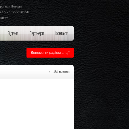
рогноз Погоди
NXS - Suicide Blonde
жингл
Відгуки
Партнери
Контакти
Допомогти радіостанції
←
Всі новини