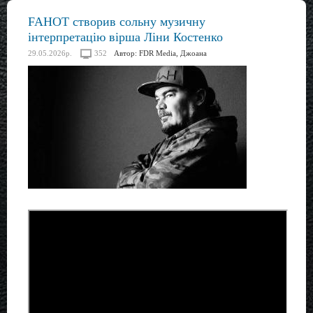
FAHOT створив сольну музичну
інтерпретацію вірша Ліни Костенко
29.05.2026р.
352
Автор:
FDR Media, Джоана