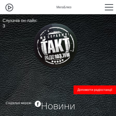
МегаБлюз
М
Слухачів он-лайн:
3
Допомогти радіостанції
Новини
Соціальні мережі:
←
Всі новини