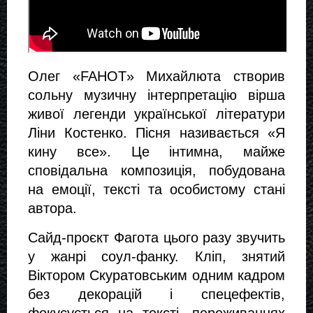
Олег «FAHOT» Михайлюта створив 
сольну музичну інтерпретацію вірша 
живої легенди української літератури 
Ліни Костенко. Пісня називається «Я 
кину все». Це інтимна, майже 
сповідальна композиція, побудована 
на емоції, тексті та особистому стані 
автора.
Сайд-проєкт Фагота цього разу звучить 
у жанрі соул-фанку. Кліп, знятий 
Віктором Скуратовським одним кадром 
без декорацій і спецефектів, 