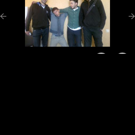
Новини
Програми
Ведучі
Галерея
Гості
Відгуки
Реклама
Структура власності
Допомогти
радіостанції